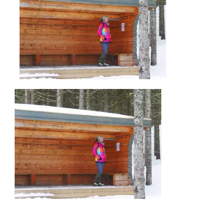
AKTUELLES
IMPRESSUM
UNTERWEGS
FAHRZEUG UND TECHNIK
WISSENSWERTES
ÜBER UNS