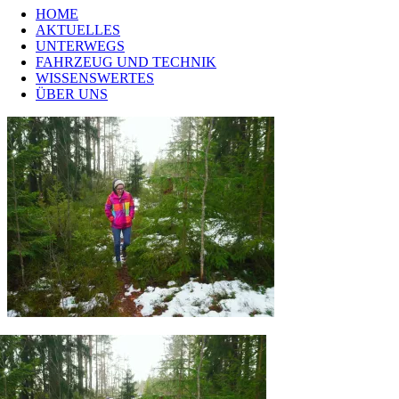
HOME
AKTUELLES
UNTERWEGS
FAHRZEUG UND TECHNIK
WISSENSWERTES
ÜBER UNS