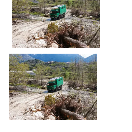
AKTUELLES
IMPRESSUM
UNTERWEGS
FAHRZEUG UND TECHNIK
WISSENSWERTES
ÜBER UNS