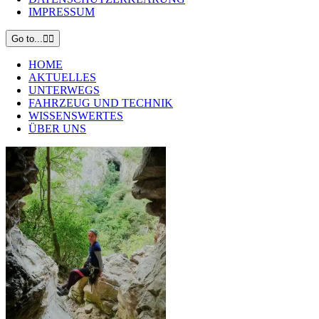
IMPRESSUM
Go to...
HOME
AKTUELLES
UNTERWEGS
FAHRZEUG UND TECHNIK
WISSENSWERTES
ÜBER UNS