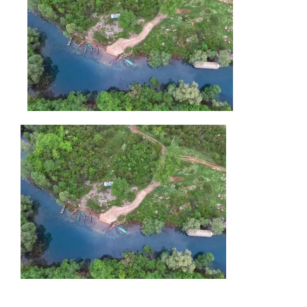
AKTUELLES
IMPRESSUM
UNTERWEGS
FAHRZEUG UND TECHNIK
WISSENSWERTES
ÜBER UNS