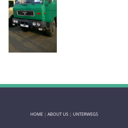
HOME
|
ABOUT US
|
UNTERWEGS