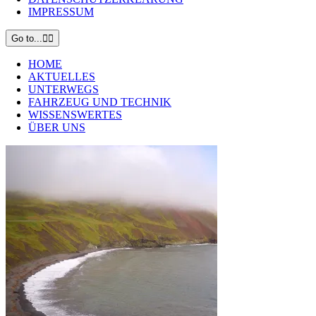
IMPRESSUM
Go to...
HOME
AKTUELLES
UNTERWEGS
FAHRZEUG UND TECHNIK
WISSENSWERTES
ÜBER UNS