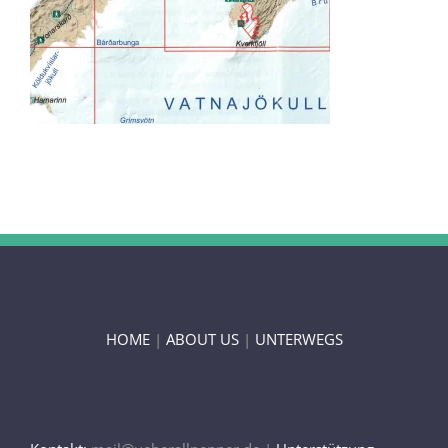
HOME
|
ABOUT US
|
UNTERWEGS