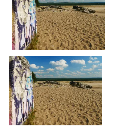
AKTUELLES
IMPRESSUM
UNTERWEGS
FAHRZEUG UND TECHNIK
WISSENSWERTES
ÜBER UNS