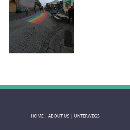
HOME
|
ABOUT US
|
UNTERWEGS