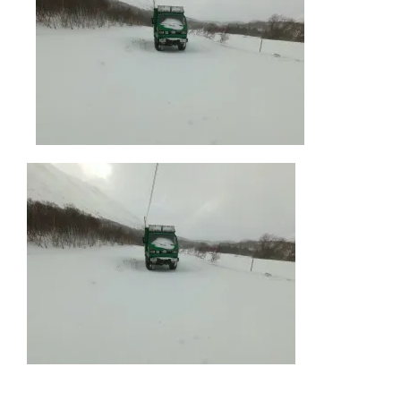
AKTUELLES
IMPRESSUM
UNTERWEGS
FAHRZEUG UND TECHNIK
WISSENSWERTES
ÜBER UNS