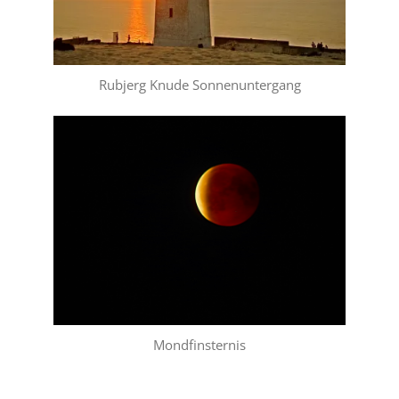
Rubjerg Knude Sonnenuntergang
Mondfinsternis