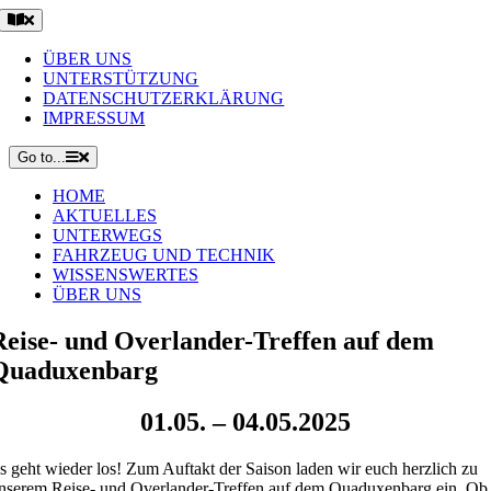
ÜBER UNS
UNTERSTÜTZUNG
DATENSCHUTZERKLÄRUNG
IMPRESSUM
Go to...
HOME
AKTUELLES
UNTERWEGS
FAHRZEUG UND TECHNIK
WISSENSWERTES
ÜBER UNS
Reise- und Overlander-Treffen auf dem
Quaduxenbarg
01.05. – 04.05.2025
s geht wieder los! Zum Auftakt der Saison laden wir euch herzlich zu
nserem Reise- und Overlander-Treffen auf dem Quaduxenbarg ein. Ob