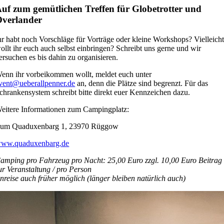
uf zum gemütlichen Treffen für Globetrotter und
verlander
hr habt noch Vorschläge für Vorträge oder kleine Workshops? Vielleich
ollt ihr euch auch selbst einbringen? Schreibt uns gerne und wir
ersuchen es bis dahin zu organisieren.
enn ihr vorbeikommen wollt, meldet euch unter
vent@ueberallpenner.de
an, denn die Plätze sind begrenzt. Für das
chrankensystem schreibt bitte direkt euer Kennzeichen dazu.
eitere Informationen zum Campingplatz:
um Quaduxenbarg 1, 23970 Rüggow
ww.quaduxenbarg.de
amping pro Fahrzeug pro Nacht: 25,00 Euro zzgl. 10,00 Euro Beitrag
ur Veranstaltung / pro Person
nreise auch früher möglich (länger bleiben natürlich auch)