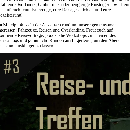
rfahrene Overlander, Globetrotter oder neugierige Einsteiger – wir freu
ns auf euch, eure Fahrzeuge, eure Reisegeschichten und eure
egeisterung!
m Mittelpunkt steht der Austausch rund um unsere gemeinsamen
nteressen: Fahrzeuge, Reisen und Overlanding. Freut euch auf
pannende Reisevorträge, praxisnahe Workshops zu Themen des
eisealltags und gemütliche Runden am Lagerfeuer, um den Abend
ntspannt ausklingen zu lassen.