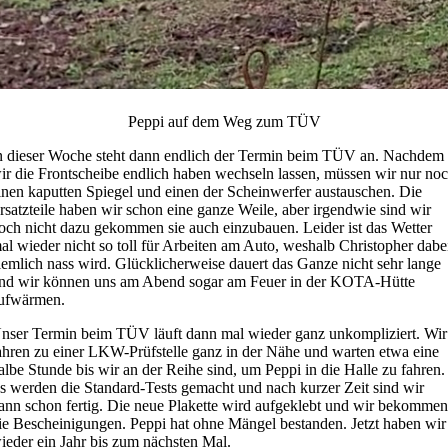
Peppi auf dem Weg zum TÜV
n dieser Woche steht dann endlich der Termin beim TÜV an. Nachdem
ir die Frontscheibe endlich haben wechseln lassen, müssen wir nur no
inen kaputten Spiegel und einen der Scheinwerfer austauschen. Die
rsatzteile haben wir schon eine ganze Weile, aber irgendwie sind wir
och nicht dazu gekommen sie auch einzubauen. Leider ist das Wetter
al wieder nicht so toll für Arbeiten am Auto, weshalb Christopher dabe
iemlich nass wird. Glücklicherweise dauert das Ganze nicht sehr lange
nd wir können uns am Abend sogar am Feuer in der KOTA-Hütte
ufwärmen.
nser Termin beim TÜV läuft dann mal wieder ganz unkompliziert. Wir
ahren zu einer LKW-Prüfstelle ganz in der Nähe und warten etwa eine
albe Stunde bis wir an der Reihe sind, um Peppi in die Halle zu fahren.
s werden die Standard-Tests gemacht und nach kurzer Zeit sind wir
ann schon fertig. Die neue Plakette wird aufgeklebt und wir bekomme
ie Bescheinigungen. Peppi hat ohne Mängel bestanden. Jetzt haben wir
ieder ein Jahr bis zum nächsten Mal.