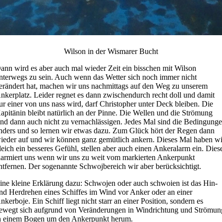
Wilson in der Wismarer Bucht
ann wird es aber auch mal wieder Zeit ein bisschen mit Wilson
nterwegs zu sein. Auch wenn das Wetter sich noch immer nicht
erändert hat, machen wir uns nachmittags auf den Weg zu unserem
nkerplatz. Leider regnet es dann zwischendurch recht doll und damit
ur einer von uns nass wird, darf Christopher unter Deck bleiben. Die
apitänin bleibt natürlich an der Pinne. Die Wellen und die Strömung
ind dann auch nicht zu vernachlässigen. Jedes Mal sind die Bedingung
nders und so lernen wir etwas dazu. Zum Glück hört der Regen dann
ieder auf und wir können ganz gemütlich ankern. Dieses Mal haben wi
leich ein besseres Gefühl, stellen aber auch einen Ankeralarm ein. Dies
larmiert uns wenn wir uns zu weit vom markierten Ankerpunkt
ntfernen. Der sogenannte Schwojbereich wir aber berücksichtigt.
ine kleine Erklärung dazu: Schwojen oder auch schwoien ist das Hin-
nd Herdrehen eines Schiffes im Wind vor Anker oder an einer
nkerboje. Ein Schiff liegt nicht starr an einer Position, sondern es
ewegt sich aufgrund von Veränderungen in Windrichtung und Strömun
n einem Bogen um den Ankerpunkt herum.