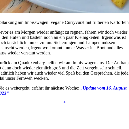
Stärkung am Imbisswagen: vegane Curryvurst mit frittierten Kartoffeln
evor es am Morgen wieder anfängt zu regnen, fahren wir doch wieder
n den Hafen und basteln noch an ein paar Kleinigkeiten. Irgendwas ist
och tatsächlich immer zu tun. Sicherungen und Lampen müssen
etauscht werden, irgendwo kommt immer Wasser ins Boot und alles
uss wieder verstaut werden.
urück am Quaduxenbarg helfen wir am Imbisswagen aus. Der Andran
st dann doch wieder ziemlich groß und die Zeit vergeht sehr schnell.
atürlich haben wir auch wieder viel Spaß bei den Gesprächen, die jede
al unser Fernweh wecken.
ie es weitergeht, erfahrt ihr nächste Woche:
„Update vom 16. August
023“
*