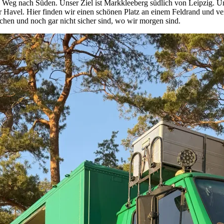
 Weg nach Süden. Unser Ziel ist Markkleeberg südlich von Leipzig. Un
 Havel. Hier finden wir einen schönen Platz an einem Feldrand und ve
chen und noch gar nicht sicher sind, wo wir morgen sind.