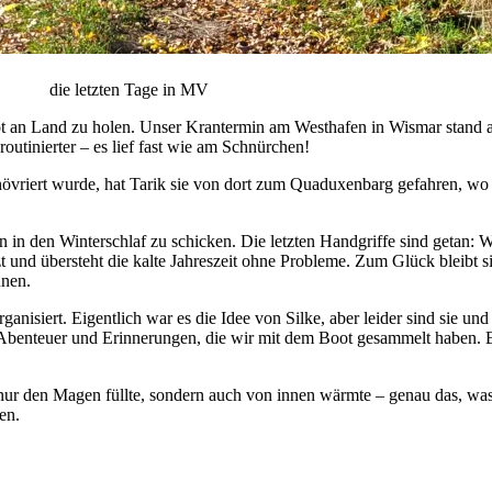
die letzten Tage in MV
oot an Land zu holen. Unser Krantermin am Westhafen in Wismar stand a
outinierter – es lief fast wie am Schnürchen!
vriert wurde, hat Tarik sie von dort zum Quaduxenbarg gefahren, wo w
on in den Winterschlaf zu schicken. Die letzten Handgriffe sind getan: 
zt und übersteht die kalte Jahreszeit ohne Probleme. Zum Glück bleibt si
nnen.
nisiert. Eigentlich war es die Idee von Silke, aber leider sind sie un
n Abenteuer und Erinnerungen, die wir mit dem Boot gesammelt haben. Es
nur den Magen füllte, sondern auch von innen wärmte – genau das, wa
en.