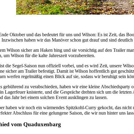
 Ende Oktober und das bedeutet für uns und Wilson: Es ist Zeit, das B
. Inzwischen haben wir das Manöver schon gut drauf und sind deutlich r
m Wilson sicher am Haken hing und sie vorsichtig auf den Trailer manö
, um Wilson für die kalte Jahreszeit vorzubereiten.
ist die Segel-Saison nun offiziell vorbei, und es wird Zeit, unsere Wils
ane sicher am Trailer befestigt. Damit ist Wilson hoffentlich gut geschüt
rn werfen regelmäßig einen Blick auf sie, sodass wir beruhigt sein kö
 gebührend zu verabschieden, haben wir eine kleine Abschiedsparty orga
Ein Lagerfeuer knisterte, und die Gespräche drehten sich um die letzte
nd das Jahr bei einem solchen Event ausklingen zu lassen.
er haben wir noch ein wärmendes Spitzkohl-Curry gekocht, das nicht 
rfekter Abschluss für eine gelungene Saison, die wir nun hinter uns lass
hied vom Quaduxenbarg