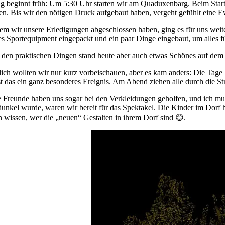
g beginnt früh: Um 5:30 Uhr starten wir am Quaduxenbarg. Beim Starten
n. Bis wir den nötigen Druck aufgebaut haben, vergeht gefühlt eine E
m wir unsere Erledigungen abgeschlossen haben, ging es für uns weiter
es Sportequipment eingepackt und ein paar Dinge eingebaut, um alles f
den praktischen Dingen stand heute aber auch etwas Schönes auf dem P
lich wollten wir nur kurz vorbeischauen, aber es kam anders: Die Tage h
st das ein ganz besonderes Ereignis. Am Abend ziehen alle durch die St
 Freunde haben uns sogar bei den Verkleidungen geholfen, und ich m
 dunkel wurde, waren wir bereit für das Spektakel. Die Kinder im Dorf ha
n wissen, wer die „neuen“ Gestalten in ihrem Dorf sind 😊.