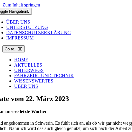
Zum Inhalt springen
oggle Navigation
ÜBER UNS
UNTERSTÜTZUNG
DATENSCHUTZERKLÄRUNG
IMPRESSUM
Go to...
HOME
AKTUELLES
UNTERWEGS
FAHRZEUG UND TECHNIK
WISSENSWERTES
ÜBER UNS
ate vom 22. März 2023
r unsere letzte Woche:
nd angekommen in Schwerin. Es fühlt sich an, als ob wir gar nicht we
lich. Natürlich wird das auch gleich genutzt, um sich nach der Arbeit 